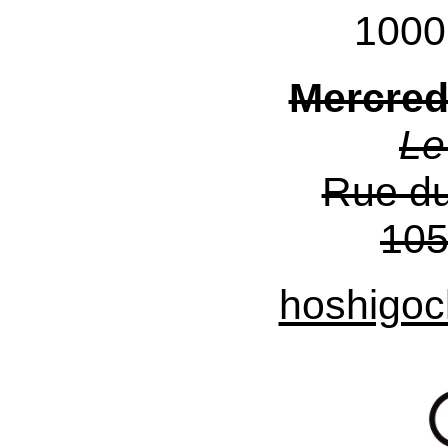
1000
Mercred
Le
Rue du
105
hoshigoc